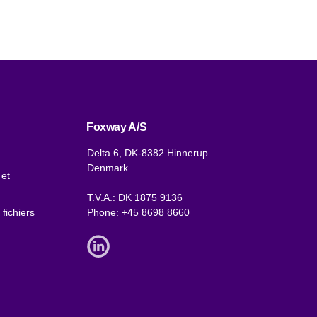
Foxway A/S
Delta 6, DK-8382 Hinnerup
Denmark
 et
T.V.A.: DK 1875 9136
 fichiers
Phone:
+45 8698 8660