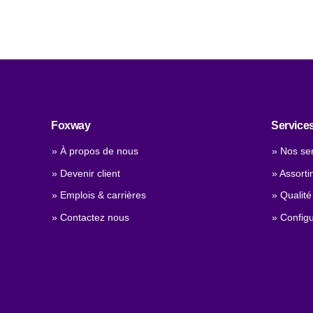
Foxway
Service
» À propos de nous
» Nos se
» Devenir client
» Assorti
» Emplois & carrières
» Qualité
» Contactez nous
» Configu