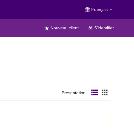
Français
keyboard_arrow_down
Nouveau client
S'identifier
storage
apps
Presentation