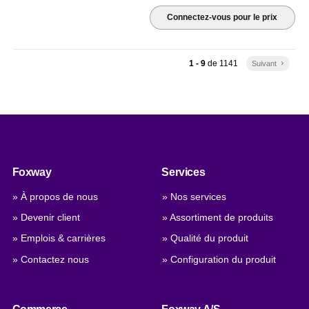
Connectez-vous pour le prix
1 - 9
de
1141
Suivant
keyboard_arrow_right
Foxway
Services
» À propos de nous
» Nos services
» Devenir client
» Assortiment de produits
» Emplois & carrières
» Qualité du produit
» Contactez nous
» Configuration du produit