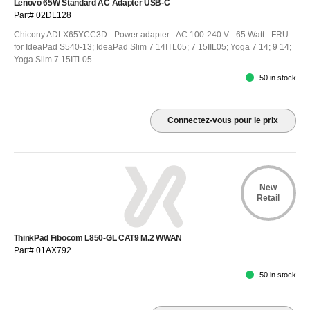
Lenovo 65W Standard AC Adapter USB-C
Part# 02DL128
Chicony ADLX65YCC3D - Power adapter - AC 100-240 V - 65 Watt - FRU -
for IdeaPad S540-13; IdeaPad Slim 7 14ITL05; 7 15IIL05; Yoga 7 14; 9 14;
Yoga Slim 7 15ITL05
50 in stock
Connectez-vous pour le prix
New
Retail
ThinkPad Fibocom L850-GL CAT9 M.2 WWAN
Part# 01AX792
50 in stock