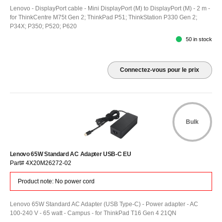
Lenovo - DisplayPort cable - Mini DisplayPort (M) to DisplayPort (M) - 2 m -
for ThinkCentre M75t Gen 2; ThinkPad P51; ThinkStation P330 Gen 2;
P34X; P350; P520; P620
50 in stock
Connectez-vous pour le prix
Bulk
Lenovo 65W Standard AC Adapter USB-C EU
Part# 4X20M26272-02
Product note: No power cord
Lenovo 65W Standard AC Adapter (USB Type-C) - Power adapter - AC
100-240 V - 65 watt - Campus - for ThinkPad T16 Gen 4 21QN