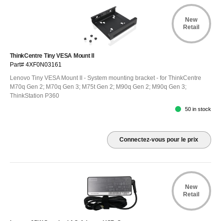
New
Retail
ThinkCentre Tiny VESA Mount II
Part# 4XF0N03161
Lenovo Tiny VESA Mount II - System mounting bracket - for ThinkCentre
M70q Gen 2; M70q Gen 3; M75t Gen 2; M90q Gen 2; M90q Gen 3;
ThinkStation P360
50 in stock
Connectez-vous pour le prix
New
Retail