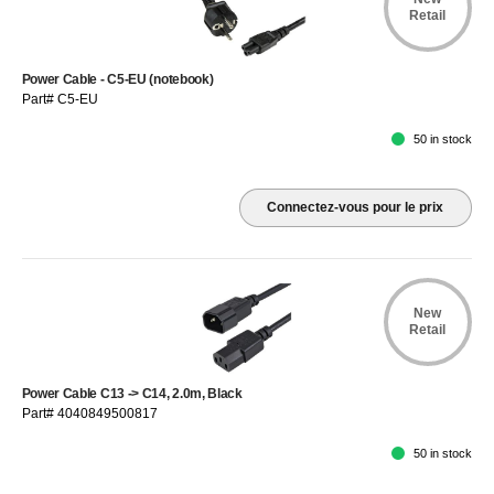
Retail
Power Cable - C5-EU (notebook)
Part# C5-EU
50 in stock
Connectez-vous pour le prix
New
Retail
Power Cable C13 -> C14, 2.0m, Black
Part# 4040849500817
50 in stock