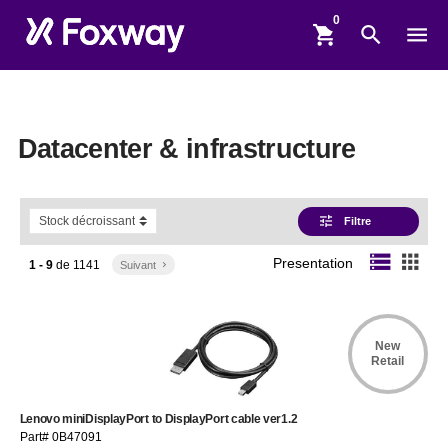
shopping_cart
search
menu
Datacenter & infrastructure
tune
Filtre
storage
apps
Presentation
1 - 9
de
1141
Suivant
keyboard_arrow_right
New
Retail
Lenovo miniDisplayPort to DisplayPort cable ver1.2
Part# 0B47091