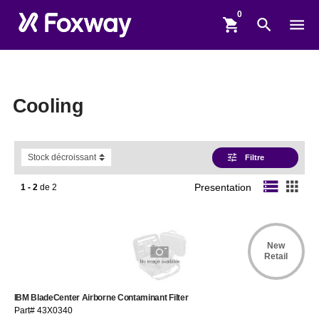
shopping_cart
search
menu
Cooling
tune
Filtre
storage
apps
1 - 2
de
2
Presentation
New
Retail
IBM BladeCenter Airborne Contaminant Filter
Part# 43X0340