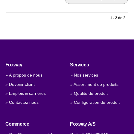
1 - 2
de
2
Foxway
Services
» À propos de nous
» Nos services
» Devenir client
» Assortiment de produits
» Emplois & carrières
» Qualité du produit
» Contactez nous
» Configuration du produit
Commerce
Foxway A/S