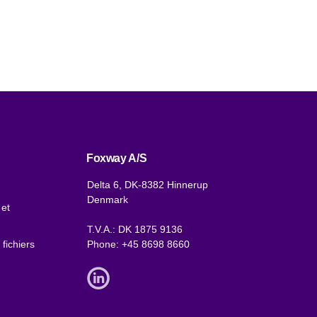
Foxway A/S
Delta 6, DK-8382 Hinnerup
Denmark
 et
T.V.A.: DK 1875 9136
 fichiers
Phone:
+45 8698 8660