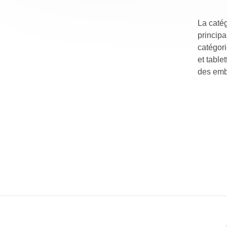
La catég
principa
catégori
et table
des emba