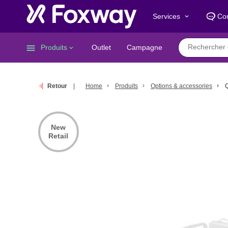
Services
Con
keyboard_arrow_down
menu
Produits
Outlet
Campagne
keyboard_arrow_down
Retour
Home
Produits
Options & accessories
New
Retail