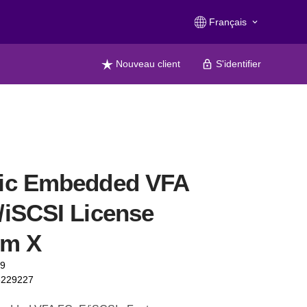
Français
keyboard_arrow_down
Nouveau client
S'identifier
ic Embedded VFA
iSCSI License
em X
79
6229227