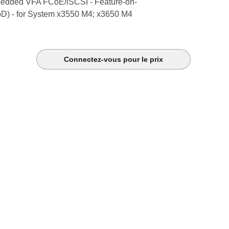
edded VFA FCoE/iSCSI - Feature-on-
) - for System x3550 M4; x3650 M4
Connectez-vous pour le prix
k