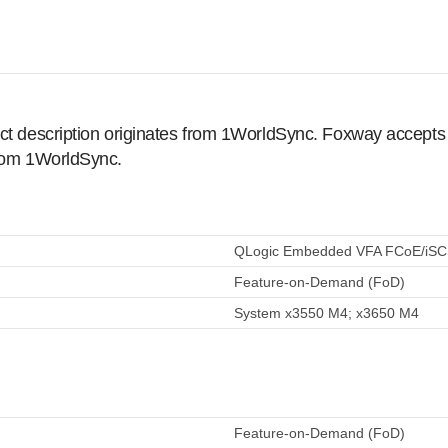
ct description originates from 1WorldSync. Foxway accepts no
from 1WorldSync.
QLogic Embedded VFA FCoE/iSC
Feature-on-Demand (FoD)
System x3550 M4; x3650 M4
Feature-on-Demand (FoD)