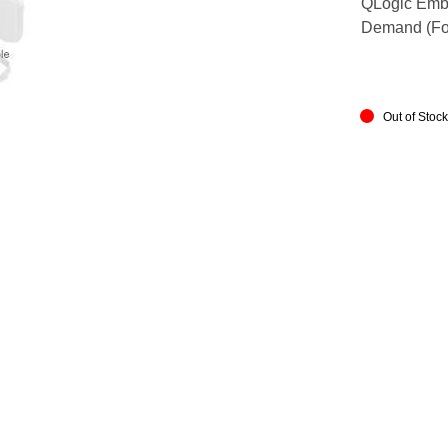
QLogic Emb
Demand (FoD
Out of Stoc