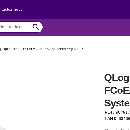
tactez nous
search
QLogic Embedded VFA FCoE/iSCSI License System X
QLog
FCoE/
Syst
Part# 90Y51
EAN:088343