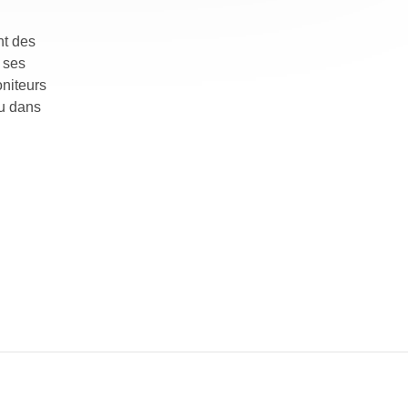
nt des
 ses
oniteurs
du dans