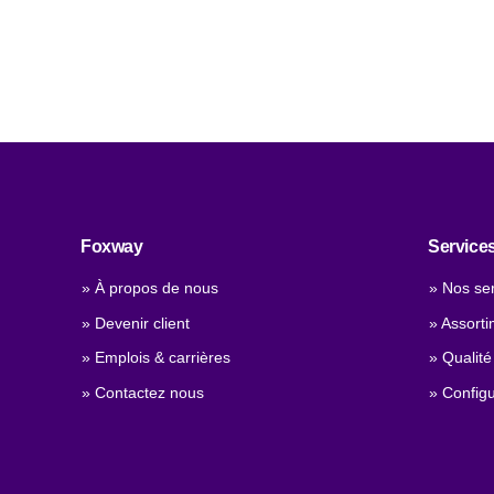
Foxway
Service
» À propos de nous
» Nos se
» Devenir client
» Assorti
» Emplois & carrières
» Qualité
» Contactez nous
» Configu